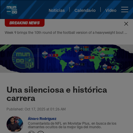
Skip
to
Noticias
Calendario
Video
Open menu button
main
content
BREAKING NEWS
Week 9 brings the 10th round of the football version of a heavyweight bout between Patrick Mahomes and Josh Allen. Mahomes’ 5-4 head-to-head record looks modest at first glance, but it paints an incomplete picture of how lopsided this matchup of the league’s best quarterbacks has been. Allen is 4-1
Mundo NFL | Sitio oficial de la N
Una silenciosa e histórica
carrera
Published: Oct 17, 2025 at 01:26 AM
Álvaro Rodríguez
Comentarista de NFL en Movistar Plus, en busca de los
diamantes ocultos de la mejor liga del mundo.