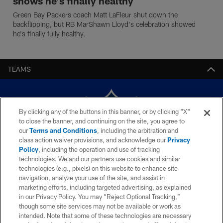
shows he's finally healthy
Green Bay Packers coach Matt LaFleur shut down the
backflipping, but RB MarShawn Lloyd's celebration showed
he's finally fully healthy.
TEAMS
By clicking any of the buttons in this banner, or by clicking "X"
to close the banner, and continuing on the site, you agree to
our
Terms and Conditions
, including the arbitration and
class action waiver provisions, and acknowledge our
Privacy
Policy
, including the operation and use of tracking
technologies. We and our partners use cookies and similar
technologies (e.g., pixels) on this website to enhance site
© 2026 NFL Enterprises LLC. La NFL y el diseño de escudo NFL son
navigation, analyze your use of the site, and assist in
marcas registradas de la National Football League. Los nombres de
marketing efforts, including targeted advertising, as explained
equipos, logos y diseños de uniforme son marcas registradas de los equipos
in our Privacy Policy. You may “Reject Optional Tracking,”
indicados. El resto de marcas relacionadas a la NFL son marcas
though some site services may not be available or work as
registradas de la National Football League. El material videográfico es ©
NFL Productions LLC.
intended. Note that some of these technologies are necessary